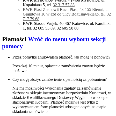
KWK Mysłowice- Wesoła, 41-408 Mysłowice, ul.
Kopalniana 5, tel.
32 317 57 83
.
KWK Piast-Ziemowit Ruch Piast, 43-155 Bieruń, ul.
Granitowa 16 wjazd od ulicy Bogusławskiego, tel.
32
717 79
68
.
KWK Staszic-Wujek, 40-467 Katowice, ul. Karolinki
1, tel.
32 605 53 89
,
32 605 58 80
.
Płatności
Wróć do menu wyboru sekcji
pomocy
Przez pomyłkę anulowałem płatność, jak mogę ją ponowić?
Poczekaj 10 minut, opłacenie zamówienia znowu będzie
możliwe.
Czy mogę złożyć zamówienie z płatnością za pobraniem?
Nie ma możliwości wykonania zapłaty za zamówienie
złożone w sklepie internetowym bezpośrednio Kurierowi, w
składzie Kwalifikowanego Dostawcy Węgla lub w sklepie
stacjonarnym Kopalni. Płatność możliwa jest tylko z
wykorzystaniem form płatności udostępnionych na etapie
składania zamówienia.