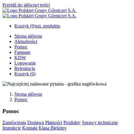
Przejdź do głównej treści
Koszyk
(0)
szt. produktu
Strona główna
Aktualności
Pomoc
Fanpage
KDW
Logowanie
Rejestracja
Koszyk (
0
)
Strona główna
Pomoc
Pomoc
Zamówienia
Dostawa
Płatności
Produkty
Sprawy techniczne
Instrukcje
Kontakt
Klasa Błękitny