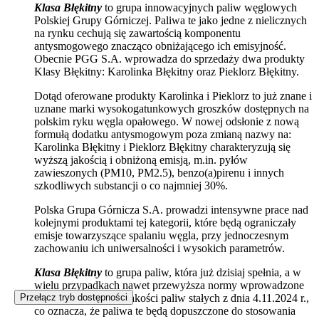
Klasa Błękitny
to grupa innowacyjnych paliw węglowych
Polskiej Grupy Górniczej. Paliwa te jako jedne z nielicznych
na rynku cechują się zawartością komponentu
antysmogowego znacząco obniżającego ich emisyjność.
Obecnie PGG S.A. wprowadza do sprzedaży dwa produkty
Klasy Błękitny: Karolinka Błękitny oraz Pieklorz Błękitny.
Dotąd oferowane produkty Karolinka i Pieklorz to już znane i
uznane marki wysokogatunkowych groszków dostępnych na
polskim ryku węgla opałowego. W nowej odsłonie z nową
formułą dodatku antysmogowym poza zmianą nazwy na:
Karolinka Błękitny i Pieklorz Błękitny charakteryzują się
wyższą jakością i obniżoną emisją, m.in. pyłów
zawieszonych (PM10, PM2.5), benzo(a)pirenu i innych
szkodliwych substancji o co najmniej 30%.
Polska Grupa Górnicza S.A. prowadzi intensywne prace nad
kolejnymi produktami tej kategorii, które będą ograniczały
emisje towarzyszące spalaniu węgla, przy jednoczesnym
zachowaniu ich uniwersalności i wysokich parametrów.
Klasa Błękitny
to grupa paliw, która już dzisiaj spełnia, a w
wielu przypadkach nawet przewyższa normy wprowadzone
Rozporządzeniem o jakości paliw stałych z dnia 4.11.2024 r.,
Przełącz tryb dostępności
co oznacza, że paliwa te będą dopuszczone do stosowania