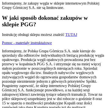
Informujemy, że zakupy węgla w sklepie internetowym Polskiej
Grupy Górniczej S.A. nie są limitowane.
W jaki sposób dokonać zakupów w
sklepie PGG?
Instrukcję obsługi sklepu możesz znaleźć
TUTAJ
Pomoc - materiały instruktażowe
Informujemy, że Polska Grupa Górnicza S.A. stale kieruje do
sprzedaży dla odbiorców indywidualnych bieżącą produkcję węgla
opałowego. Produkcja węgli opałowych prowadzona jest bez
przerwy w kopalniach PGG S.A. i utrzymuje się na mniej więcej
stałym poziomie w poszczególnych miesiącach roku. Sprzedaż
opału węglowego dla tzw. finalnych nabywców węglowych
zużywających węgiel do ogrzewania gospodarstw domowych
pozostaje niezmiennie jednym z głównych priorytetów Spółki.
Pragniemy zapewnić, że sklep internetowy Polskiej Grupy
Górniczej S.A. funkcjonuje prawidłowo, a na każdej sesji
zakupowej klienci zawierają tysiące udanych transakcji. Towar na
półce sklepowej uzupełniany jest w dni robocze o godzinie 8 oraz
15 w oparciu o możliwości produkcyjne Kopalń oraz ilości
zamówień jaką dana Kopalnia posiada już do realizacji.