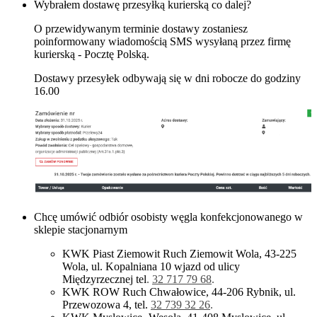
Wybrałem dostawę przesyłką kurierską co dalej?
O przewidywanym terminie dostawy zostaniesz
poinformowany wiadomością SMS wysyłaną przez firmę
kurierską - Pocztę Polską.
Dostawy przesyłek odbywają się w dni robocze do godziny
16.00
Chcę umówić odbiór osobisty węgla konfekcjonowanego w
sklepie stacjonarnym
KWK Piast Ziemowit Ruch Ziemowit Wola, 43-225
Wola, ul. Kopalniana 10 wjazd od ulicy
Międzyrzecznej tel
.
32 717 79 68
.
KWK ROW Ruch Chwałowice, 44-206 Rybnik, ul.
Przewozowa 4, tel.
32 739 32 26
.