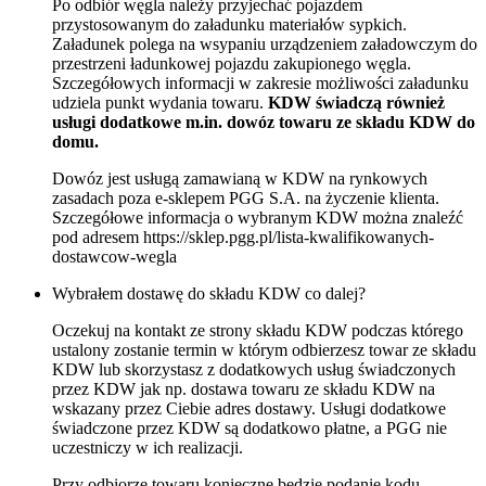
Po odbiór węgla należy przyjechać pojazdem
przystosowanym do załadunku materiałów sypkich.
Załadunek polega na wsypaniu urządzeniem załadowczym do
przestrzeni ładunkowej pojazdu zakupionego węgla.
Szczegółowych informacji w zakresie możliwości załadunku
udziela punkt wydania towaru.
KDW świadczą również
usługi dodatkowe m.in. dowóz towaru ze składu KDW do
domu.
Dowóz jest usługą zamawianą w KDW na rynkowych
zasadach poza e-sklepem PGG S.A. na życzenie klienta.
Szczegółowe informacja o wybranym KDW można znaleźć
pod adresem https://sklep.pgg.pl/lista-kwalifikowanych-
dostawcow-wegla
Wybrałem dostawę do składu KDW co dalej?
Oczekuj na kontakt ze strony składu KDW podczas którego
ustalony zostanie termin w którym odbierzesz towar ze składu
KDW lub skorzystasz z dodatkowych usług świadczonych
przez KDW jak np. dostawa towaru ze składu KDW na
wskazany przez Ciebie adres dostawy. Usługi dodatkowe
świadczone przez KDW są dodatkowo płatne, a PGG nie
uczestniczy w ich realizacji.
Przy odbiorze towaru konieczne będzie podanie kodu