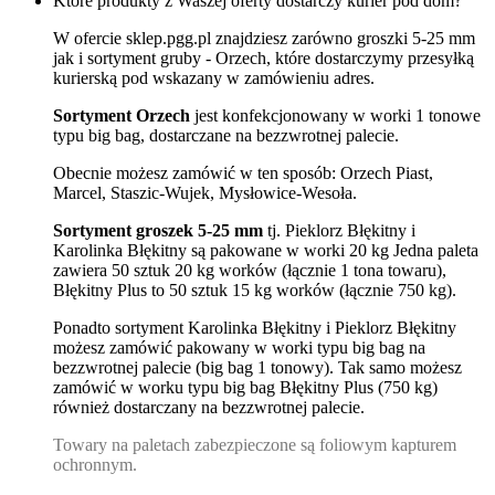
Które produkty z Waszej oferty dostarczy kurier pod dom?
W ofercie sklep.pgg.pl znajdziesz zarówno groszki 5-25 mm
jak i sortyment gruby - Orzech, które dostarczymy przesyłką
kurierską pod wskazany w zamówieniu adres.
Sortyment Orzech
jest konfekcjonowany w worki 1 tonowe
typu big bag, dostarczane na bezzwrotnej palecie.
Obecnie możesz zamówić w ten sposób: Orzech Piast,
Marcel, Staszic-Wujek, Mysłowice-Wesoła.
Sortyment groszek 5-25 mm
tj. Pieklorz Błękitny i
Karolinka Błękitny są pakowane w worki 20 kg Jedna paleta
zawiera 50 sztuk 20 kg worków (łącznie 1 tona towaru),
Błękitny Plus to 50 sztuk 15 kg worków (łącznie 750 kg).
Ponadto sortyment Karolinka Błękitny i Pieklorz Błękitny
możesz zamówić pakowany w worki typu big bag na
bezzwrotnej palecie (big bag 1 tonowy). Tak samo możesz
zamówić w worku typu big bag Błękitny Plus (750 kg)
również dostarczany na bezzwrotnej palecie.
Towary na paletach zabezpieczone są foliowym kapturem
ochronnym.